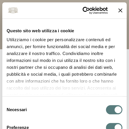
Studio Legale Prof. Avv. Sido Bonfatti
Strada Nazionale Canaletto Centro 390, Modena
C.F. e P.IVA 02706260367 – Tel. 0593162711 –
Questo sito web utilizza i cookie
iuris@iuris.mo.it
Informativa Privacy e Cookie
Utilizziamo i cookie per personalizzare contenuti ed
annunci, per fornire funzionalità dei social media e per
analizzare il nostro traffico. Condividiamo inoltre
© Copyright Sido Bonfatti 2026 | Tutti i diritti riservati
informazioni sul modo in cui utilizza il nostro sito con i
nostri partner che si occupano di analisi dei dati web,
pubblicità e social media, i quali potrebbero combinarle
con altre informazioni che ha fornito loro o che hanno
raccolto dal suo utilizzo dei loro servizi. Acconsenta ai
nostri cookie se continua ad utilizzare il nostro sito web.
Per maggiori informazioni visita la nostra
Informativa
S
Privacy e Cookie
Necessari
e
l
e
Preferenze