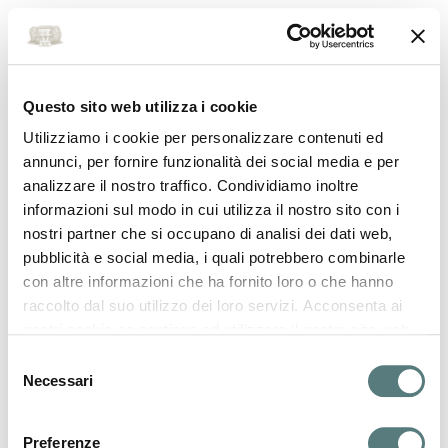
Questo sito web utilizza i cookie
Utilizziamo i cookie per personalizzare contenuti ed
HEADER MAIN
annunci, per fornire funzionalità dei social media e per
analizzare il nostro traffico. Condividiamo inoltre
informazioni sul modo in cui utilizza il nostro sito con i
nostri partner che si occupano di analisi dei dati web,
pubblicità e social media, i quali potrebbero combinarle
con altre informazioni che ha fornito loro o che hanno
raccolto dal suo utilizzo dei loro servizi. Acconsenta ai
nostri cookie se continua ad utilizzare il nostro sito web.
Per maggiori informazioni visita la nostra
Informativa
S
Privacy e Cookie
Necessari
e
l
e
Preferenze